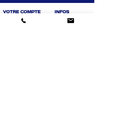
VOTRE COMPTE
INFOS
Informations personnelles
Mentions légales
Commandes
Nous contacter
Adress
es
Bombes de peinture
VOTRE MAGASIN
Marché Aux Affaires Aizenay (depuis 2014)
Adresse : Porte du Littoral 85190 Aizenay
Horaires : 9h30-12h30 / 14h00-19h00 (du lundi au
samedi)
AIDE
Mail :
chaignedav@hotmail.com
Téléphone :
02 51 48 11 12
4,3
459 avis
Achat facile, sécurisé
Suivez-nous