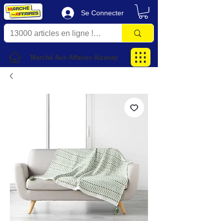
Se Connecter
Marché Aux Affaires Aizenay