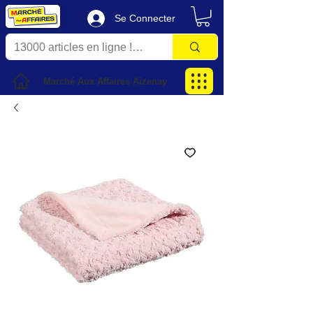
Se Connecter
Marché Aux Affaires Aizenay