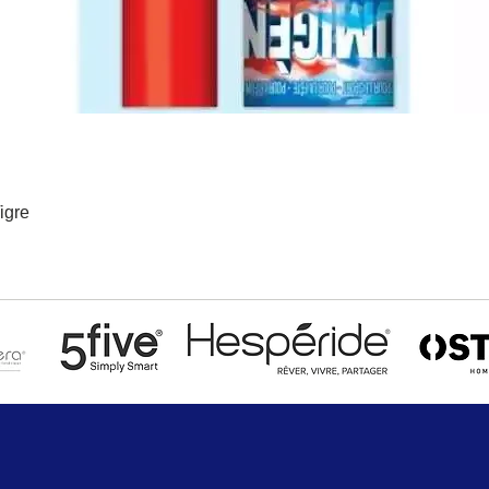
igre
Aperçu rapide