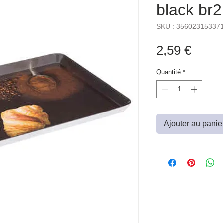
black br2
SKU : 35602315337
Prix
2,59 €
Quantité
*
Ajouter au panie