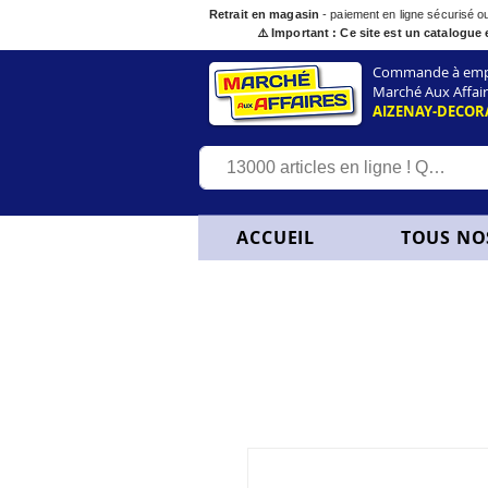
Retrait en magasin
- paiement en ligne sécurisé 
⚠️ Important : Ce site est un catalogue 
Commande à empor
Marché Aux Affair
AIZENAY-DECOR
ACCUEIL
TOUS NO