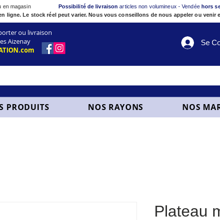
ou en magasin
Possibilité de livraison
articles non volumineux - Vendée
hors s
en ligne. Le stock réel peut varier. Nous vous conseillons de nous appeler ou venir e
ter ou livraison
es Aizenay
Se Co
ATION.com
S PRODUITS
NOS RAYONS
NOS MA
Plateau 