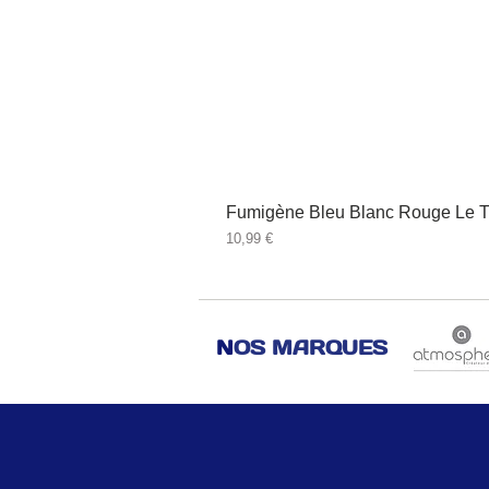
Fumigène Bleu Blanc Rouge Le T
Prix
10,99 €
N
OS MARQUES