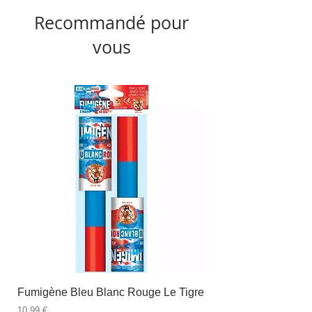
Recommandé pour
vous
Fumigène Bleu Blanc Rouge Le Tigre
Fauteuil à dîner Viso
blanc
Prix
10,99 €