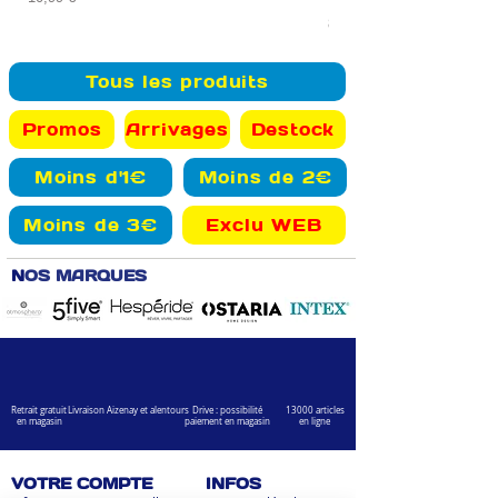
Prix
89,99 €
Tous les produits
Promos
Arrivages
Destock
Moins d'1€
Moins de 2€
Moins de 3€
Exclu WEB
N
OS MARQUES
Retrait gratuit
Livraison Aizenay et alentours
Drive : possibilité
13000 articles
en magasin
paiement en magasin
en ligne
VOTRE COMPTE
INFOS