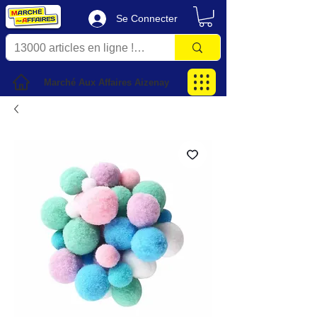
Se Connecter
Marché Aux Affaires Aizenay