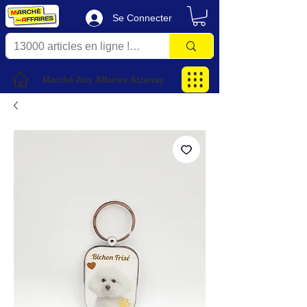
Se Connecter
Marché Aux Affaires Aizenay