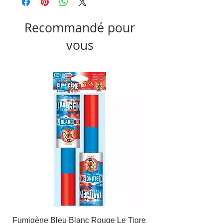
Recommandé pour
vous
Fumigène Bleu Blanc Rouge Le Tigre
Fauteuil à dîner Viso