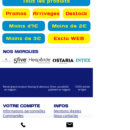
Tous les produits
Promos
Arrivages
Destock
Moins d'1€
Moins de 2€
Moins de 3€
Exclu WEB
N
OS MARQUES
Retrait gratuit
Livraison Aizenay et alentours
Drive : possibilité
13000 articles
en magasin
paiement en magasin
en ligne
VOTRE COMPTE
INFOS
Informations personnelles
Mentions légales
Commandes
Nous contacter
Adress
es
Bombes de peinture