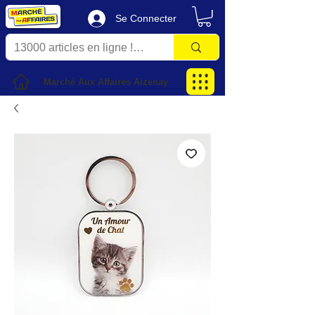
Se Connecter
Marché Aux Affaires Aizenay