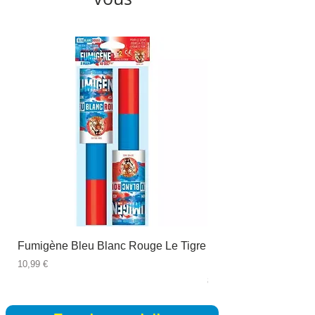
Fumigène Bleu Blanc Rouge Le Tigre
Fauteuil à dîner Viso
blanc
Prix
10,99 €
Prix
89,99 €