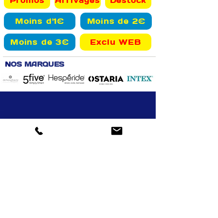
Promos
Arrivages
Destock
Moins d'1€
Moins de 2€
Moins de 3€
Exclu WEB
N
OS MARQUES
Retrait gratuit
Livraison Aizenay et alentours
Drive : possibilité
13000 articles
en magasin
paiement en magasin
en ligne
VOTRE COMPTE
INFOS
Informations personnelles
Mentions légales
Commandes
Nous contacter
Adress
es
Bombes de peinture
VOTRE MAGASIN
Marché Aux Affaires Aizenay (depuis 2014)