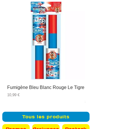
Fumigène Bleu Blanc Rouge Le Tigre
Fauteuil à dîner Viso
blanc
Prix
10,99 €
Prix
89,99 €
Tous les produits