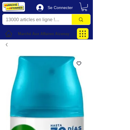
Se Connecter
Marché Aux Affaires Aizenay