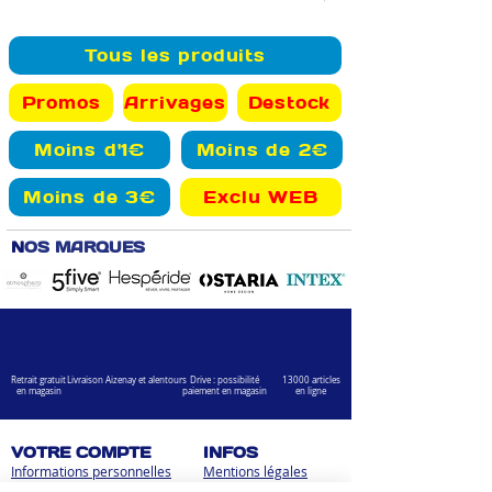
Tous les produits
Promos
Arrivages
Destock
Moins d'1€
Moins de 2€
Moins de 3€
Exclu WEB
N
OS MARQUES
Retrait gratuit
Livraison Aizenay et alentours
Drive : possibilité
13000 articles
en magasin
paiement en magasin
en ligne
VOTRE COMPTE
INFOS
Informations personnelles
Mentions légales
Commandes
Nous contacter