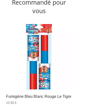
Recommandé pour
vous
Fumigène Bleu Blanc Rouge Le Tigre
Fauteuil à dîner Viso
blanc
Prix
10,99 €
Prix
89,99 €