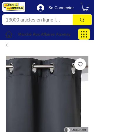
Se Connecter
Marché Aux Affaires Aizenay