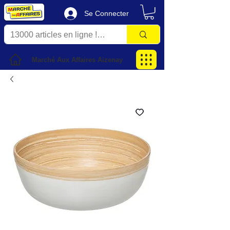
Se Connecter
Marché Aux Affaires Aizenay