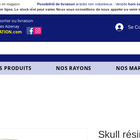
ou en magasin
Possibilité de livraison
articles non volumineux - Vendée
hors s
en ligne. Le stock réel peut varier. Nous vous conseillons de nous appeler ou venir e
ter ou livraison
es Aizenay
Se Co
ATION.com
S PRODUITS
NOS RAYONS
NOS MA
Skull rés