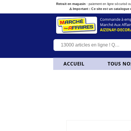
Retrait en magasin
- paiement en ligne sécurisé 
⚠️ Important : Ce site est un catalogue 
Commande à empor
Marché Aux Affair
AIZENAY-DECOR
ACCUEIL
TOUS NO