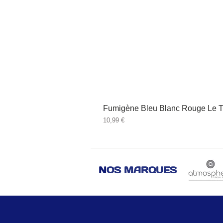
Fumigène Bleu Blanc Rouge Le T
Prix
10,99 €
N
OS MARQUES