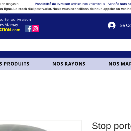
ou en magasin
Possibilité de livraison
articles non volumineux - Vendée
hors s
en ligne. Le stock réel peut varier. Nous vous conseillons de nous appeler ou venir e
ter ou livraison
es Aizenay
Se Co
ATION.com
S PRODUITS
NOS RAYONS
NOS MA
Stop port