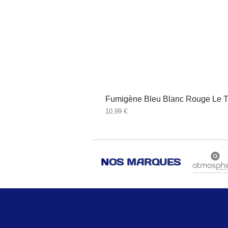
Fumigène Bleu Blanc Rouge Le T
Prix
10,99 €
N
OS MARQUES