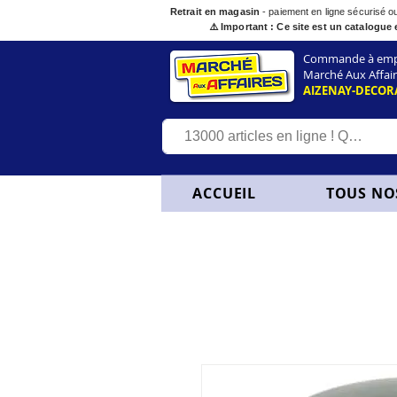
Retrait en magasin
- paiement en ligne sécurisé 
⚠️ Important : Ce site est un catalogue 
Commande à empor
Marché Aux Affair
AIZENAY-DECOR
ACCUEIL
TOUS NO