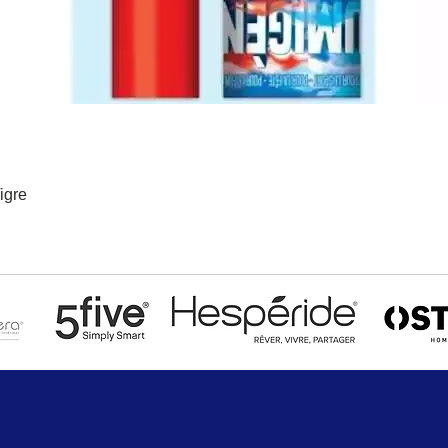
igre
Aperçu rapide