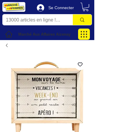
Se Connecter
Marché Aux Affaires Aizenay