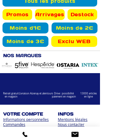
Tous les produits
Promos
Arrivages
Destock
Moins d'1€
Moins de 2€
Moins de 3€
Exclu WEB
N
OS MARQUES
Retrait gratuit
Livraison Aizenay et alentours
Drive : possibilité
13000 articles
en magasin
paiement en magasin
en ligne
VOTRE COMPTE
INFOS
Informations personnelles
Mentions légales
Commandes
Nous contacter
Adress
es
Bombes de peinture