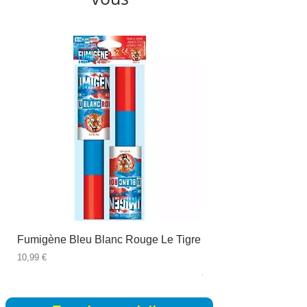
Fumigène Bleu Blanc Rouge Le Tigre
Fauteuil à dîner Viso
blanc
Prix
10,99 €
Prix
89,99 €