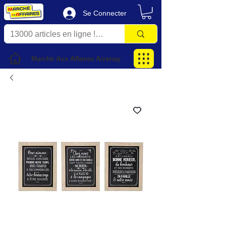
Se Connecter
Marché Aux Affaires Aizenay