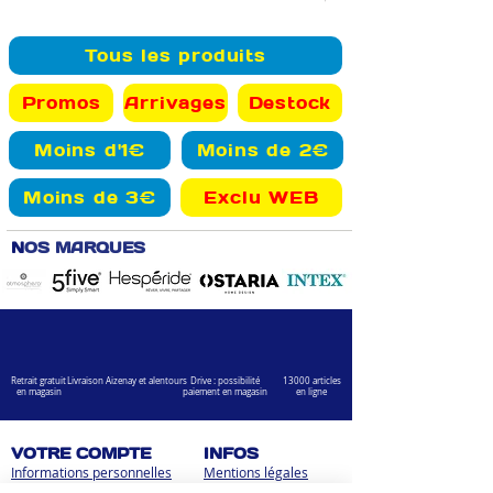
Tous les produits
Promos
Arrivages
Destock
Moins d'1€
Moins de 2€
Moins de 3€
Exclu WEB
N
OS MARQUES
Retrait gratuit
Livraison Aizenay et alentours
Drive : possibilité
13000 articles
en magasin
paiement en magasin
en ligne
VOTRE COMPTE
INFOS
Informations personnelles
Mentions légales
Commandes
Nous contacter