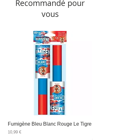
Recommandé pour
vous
Fumigène Bleu Blanc Rouge Le Tigre
Fauteuil à dîner Viso
blanc
Prix
10,99 €
Prix
89,99 €