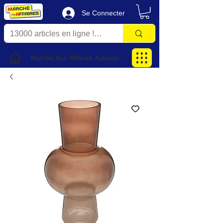
Se Connecter
Marché Aux Affaires Aizenay