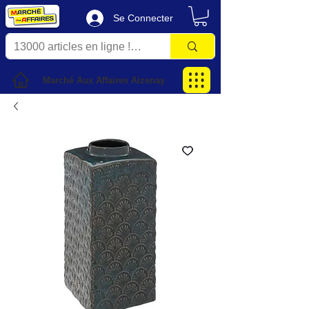
Se Connecter
Marché Aux Affaires Aizenay