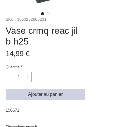
SKU : 3560232685231
Vase crmq reac jil
b h25
Prix
14,99 €
Quantité
*
Ajouter au panier
196671
Dimensions produit