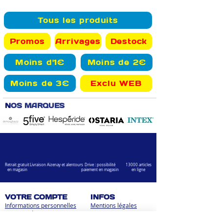
Tous les produits
Promos
Arrivages
Destock
Moins d'1€
Moins de 2€
Moins de 3€
Exclu WEB
N
OS MARQUES
Retrait gratuit
Livraison Aizenay et alentours
Drive : possibilité
13000 articles
en magasin
paiement en magasin
en ligne
VOTRE COMPTE
INFOS
Informations personnelles
Mentions légales
Commandes
Nous contacter