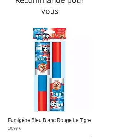
Recommandé pour
vous
Fumigène Bleu Blanc Rouge Le Tigre
Fauteuil à dîner Viso
blanc
Prix
10,99 €
Prix
89,99 €