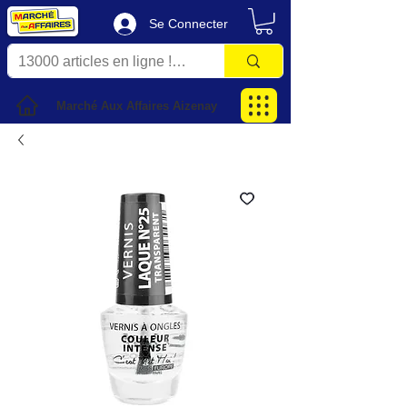
Se Connecter
Marché Aux Affaires Aizenay