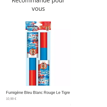
Recommandé pour
vous
Fumigène Bleu Blanc Rouge Le Tigre
Fauteuil à dîner Viso
blanc
Prix
10,99 €
Prix
89,99 €