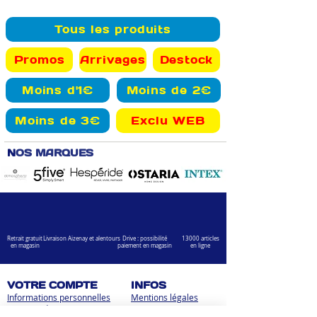
Tous les produits
Promos
Arrivages
Destock
Moins d'1€
Moins de 2€
Moins de 3€
Exclu WEB
N
OS MARQUES
Retrait gratuit
Livraison Aizenay et alentours
Drive : possibilité
13000 articles
en magasin
paiement en magasin
en ligne
VOTRE COMPTE
INFOS
Informations personnelles
Mentions légales
Commandes
Nous contacter