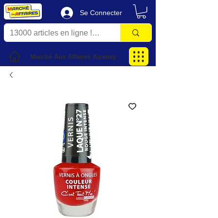
Se Connecter
Marché Aux Affaires Aizenay