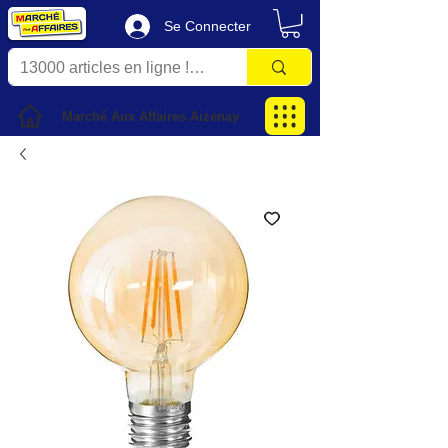
Se Connecter
Marché Aux Affaires Aizenay