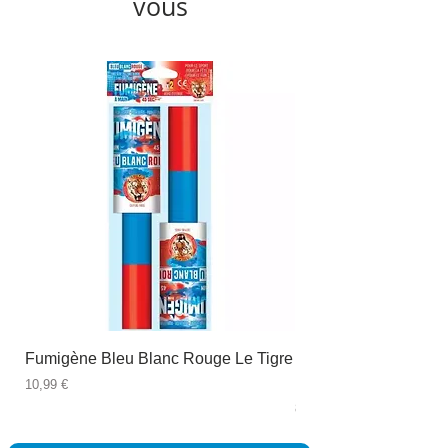
vous
Fumigène Bleu Blanc Rouge Le Tigre
Fauteuil à dîner Viso
blanc
Prix
10,99 €
Prix
89,99 €