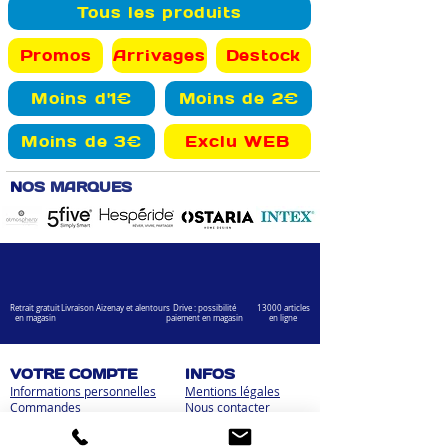
Tous les produits
Promos
Arrivages
Destock
Moins d'1€
Moins de 2€
Moins de 3€
Exclu WEB
N
OS MARQUES
Retrait gratuit
Livraison Aizenay et alentours
Drive : possibilité
13000 articles
en magasin
paiement en magasin
en ligne
VOTRE COMPTE
INFOS
Informations personnelles
Mentions légales
Commandes
Nous contacter
Adress
es
Bombes de peinture