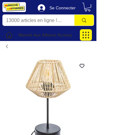
Se Connecter
Marché Aux Affaires Aizenay