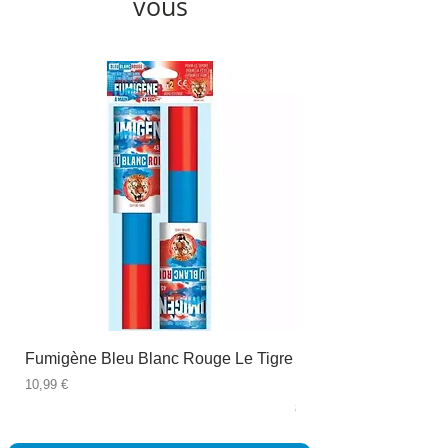
vous
Fumigène Bleu Blanc Rouge Le Tigre
Fauteuil à dîner Viso
blanc
Prix
10,99 €
Prix
89,99 €