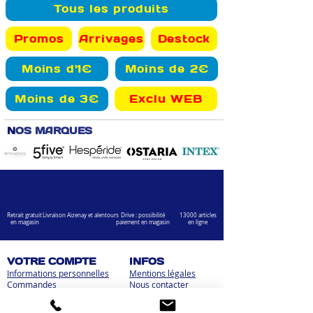
Tous les produits
Promos
Arrivages
Destock
Moins d'1€
Moins de 2€
Moins de 3€
Exclu WEB
N
OS MARQUES
Retrait gratuit
Livraison Aizenay et alentours
Drive : possibilité
13000 articles
en magasin
paiement en magasin
en ligne
VOTRE COMPTE
INFOS
Informations personnelles
Mentions légales
Commandes
Nous contacter
Adress
es
Bombes de peinture