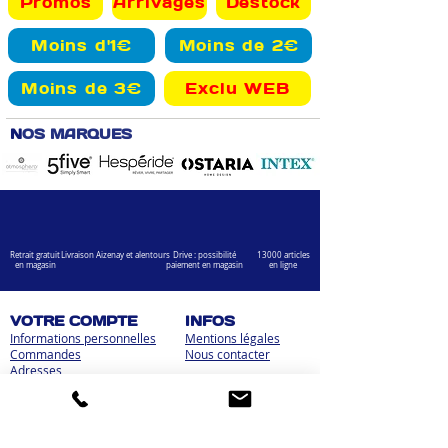
Promos
Arrivages
Destock
Moins d'1€
Moins de 2€
Moins de 3€
Exclu WEB
N
OS MARQUES
Retrait gratuit
Livraison Aizenay et alentours
Drive : possibilité
13000 articles
en magasin
paiement en magasin
en ligne
VOTRE COMPTE
INFOS
Informations personnelles
Mentions légales
Commandes
Nous contacter
Adress
es
Bombes de peinture
VOTRE MAGASIN
Marché Aux Affaires Aizenay (depuis 2014)