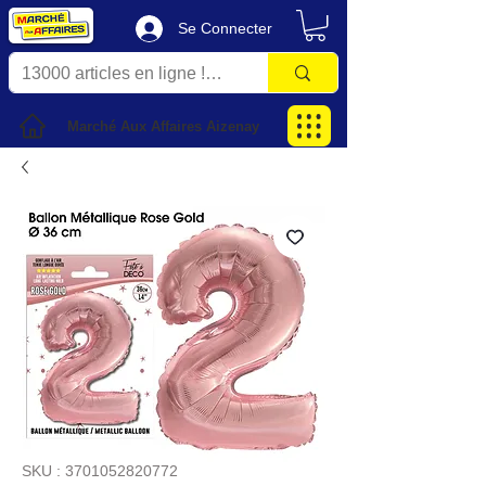
Se Connecter
Marché Aux Affaires Aizenay
SKU : 3701052820772