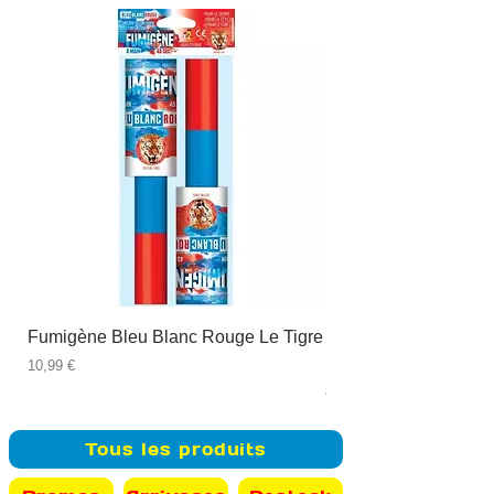
Fumigène Bleu Blanc Rouge Le Tigre
Fauteuil à dîner Viso
blanc
Prix
10,99 €
Prix
89,99 €
Tous les produits