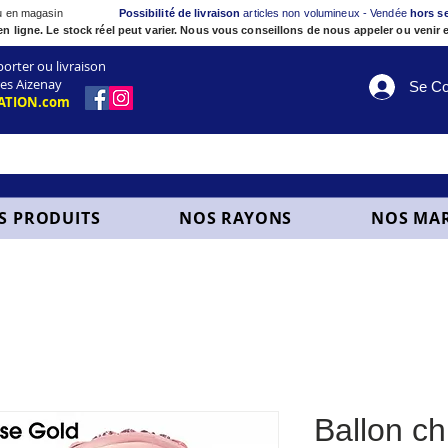
ou en magasin
Possibilité de livraison
articles non volumineux - Vendée
hors s
en ligne. Le stock réel peut varier. Nous vous conseillons de nous appeler ou venir e
ter ou livraison
es Aizenay
Se Co
ATION.com
S PRODUITS
NOS RAYONS
NOS MA
Ballon ch