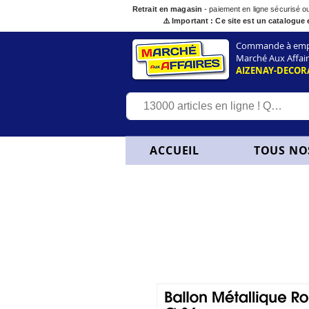
Retrait en magasin
- paiement en ligne sécurisé 
⚠️ Important : Ce site est un catalogue 
Commande à empor
Marché Aux Affair
AIZENAY-DECOR
ACCUEIL
TOUS NO