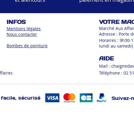
INFOS
VOTRE MA
Marché Aux Affai
Mentions légales
Adresse : Porte d
Nous contacter
Horaires : 9h30-
Bombes de peinture
lundi au samedi)
AIDE
Mail :
chaigneda
ffaires
Téléphone : 02 51
facile, sécurisé
Suivez-
BEAUTE/HYGIENE
BRICOLAGE
CREATIF
CUISINE
DEC