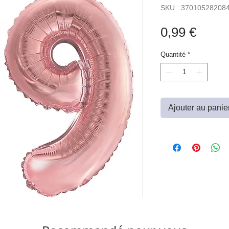
SKU : 37010528208
Prix
0,99 €
Quantité
*
Ajouter au panie