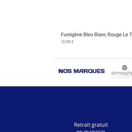
Fumigène Bleu Blanc Rouge Le T
Prix
10,99 €
N
OS MARQUES
Retrait gratuit
en magasin