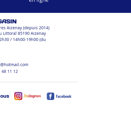
GASIN
res Aizenay (depuis 2014)
u Littoral 85190 Aizenay
12h30 / 14h00-19h00 (du
v@hotmail.com
 48 11 12
nous
ORATION
EPICERIE
FESTIF