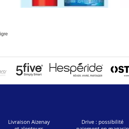
igre
Aperçu rapide
Livraison Aizenay
Drive : possibilité
et alentours
paiement en magasin