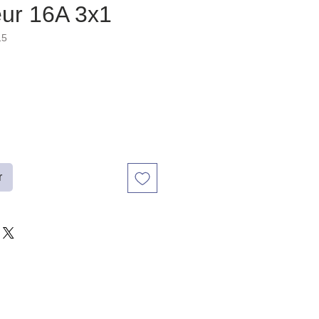
eur 16A 3x1
15
r