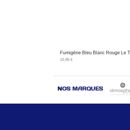
Fumigène Bleu Blanc Rouge Le T
Prix
10,99 €
N
OS MARQUES