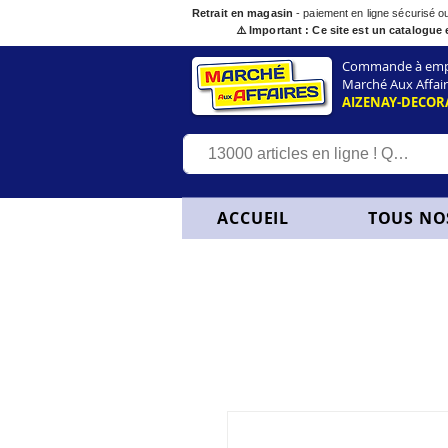
Retrait en magasin
- paiement en ligne sécurisé 
⚠️ Important : Ce site est un catalogue 
Commande à empor
Marché Aux Affair
AIZENAY-DECOR
ACCUEIL
TOUS NO