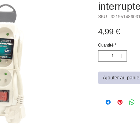
interrupt
SKU : 32195148603
Prix
4,99 €
Quantité
*
Ajouter au panie