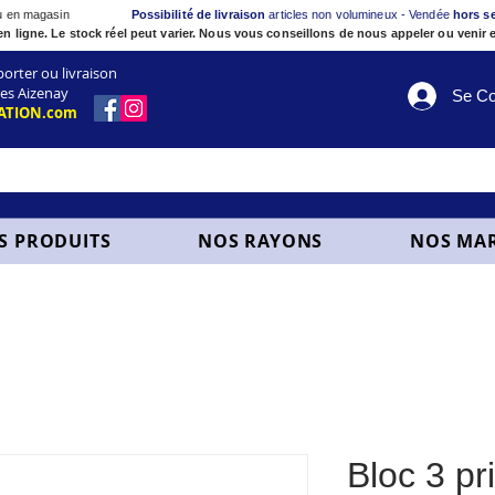
ou en magasin
Possibilité de livraison
articles non volumineux - Vendée
hors s
en ligne. Le stock réel peut varier. Nous vous conseillons de nous appeler ou venir e
ter ou livraison
es Aizenay
Se Co
ATION.com
S PRODUITS
NOS RAYONS
NOS MA
Bloc 3 pr