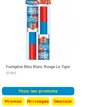
Fumigène Bleu Blanc Rouge Le Tigre
Fauteuil à dîner Viso
blanc
Prix
10,99 €
Prix
89,99 €
Tous les produits
Promos
Arrivages
Destock