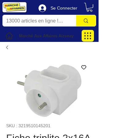
Se Connecter
Marché Aux Affaires Aizenay
SKU : 3219510145201