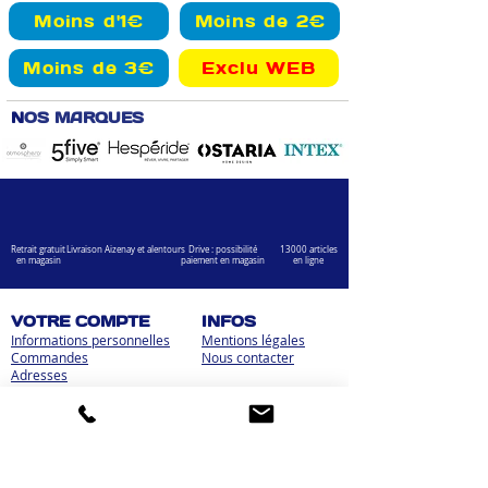
Moins d'1€
Moins de 2€
Moins de 3€
Exclu WEB
N
OS MARQUES
Retrait gratuit
Livraison Aizenay et alentours
Drive : possibilité
13000 articles
en magasin
paiement en magasin
en ligne
VOTRE COMPTE
INFOS
Informations personnelles
Mentions légales
Commandes
Nous contacter
Adress
es
Bombes de peinture
VOTRE MAGASIN
Marché Aux Affaires Aizenay (depuis 2014)
Adresse : Porte du Littoral 85190 Aizenay