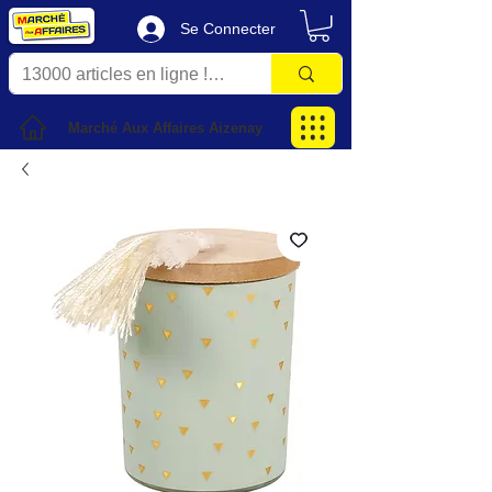
Se Connecter
Marché Aux Affaires Aizenay