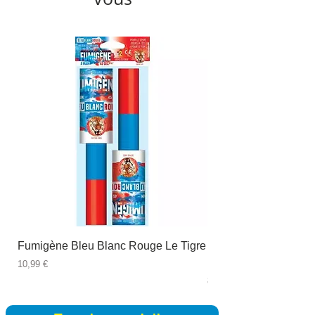
Fumigène Bleu Blanc Rouge Le Tigre
Fauteuil à dîner Viso
blanc
Prix
10,99 €
Prix
89,99 €