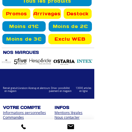
Tous les produits
Promos
Arrivages
Destock
Moins d'1€
Moins de 2€
Moins de 3€
Exclu WEB
N
OS MARQUES
Retrait gratuit
Livraison Aizenay et alentours
Drive : possibilité
13000 articles
en magasin
paiement en magasin
en ligne
VOTRE COMPTE
INFOS
Informations personnelles
Mentions légales
Commandes
Nous contacter
Adress
es
Bombes de peinture