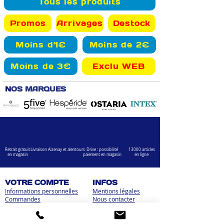
Tous les produits
Promos
Arrivages
Destock
Moins d'1€
Moins de 2€
Moins de 3€
Exclu WEB
N
OS MARQUES
Retrait gratuit
Livraison Aizenay et alentours
Drive : possibilité
13000 articles
en magasin
paiement en magasin
en ligne
VOTRE COMPTE
INFOS
Informations personnelles
Mentions légales
Commandes
Nous contacter
Adress
es
Bombes de peinture