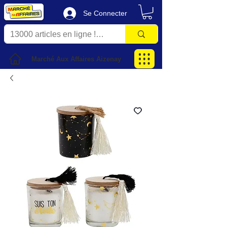
Se Connecter
Marché Aux Affaires Aizenay