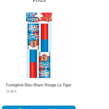
Fumigène Bleu Blanc Rouge Le Tigre
Fauteuil à dîner Viso
blanc
Prix
10,99 €
Prix
89,99 €