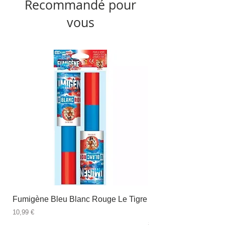
Recommandé pour
vous
Fumigène Bleu Blanc Rouge Le Tigre
Fauteuil à dîner Viso
blanc
Prix
10,99 €
Prix
89,99 €