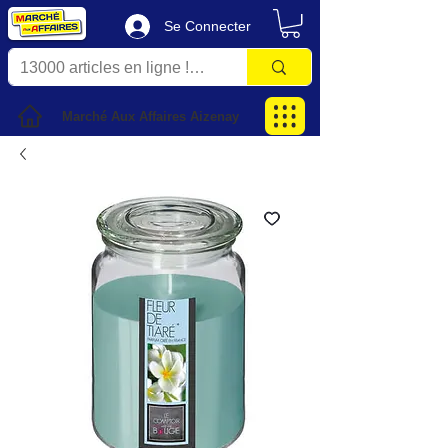
Se Connecter
Marché Aux Affaires Aizenay