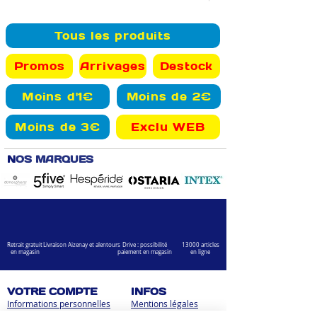
Tous les produits
Promos
Arrivages
Destock
Moins d'1€
Moins de 2€
Moins de 3€
Exclu WEB
N
OS MARQUES
Retrait gratuit
Livraison Aizenay et alentours
Drive : possibilité
13000 articles
en magasin
paiement en magasin
en ligne
VOTRE COMPTE
INFOS
Informations personnelles
Mentions légales
Commandes
Nous contacter