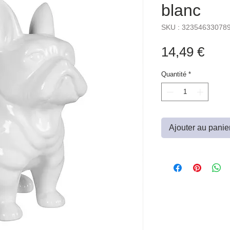
blanc
SKU : 32354633078
Prix
14,49 €
Quantité
*
Ajouter au panie