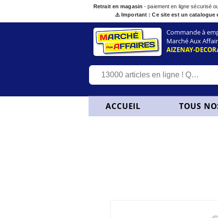
Retrait en magasin
- paiement en ligne sécurisé 
⚠️ Important : Ce site est un catalogue 
Commande à empor
Marché Aux Affair
AIZENAY-DECOR
ACCUEIL
TOUS NO