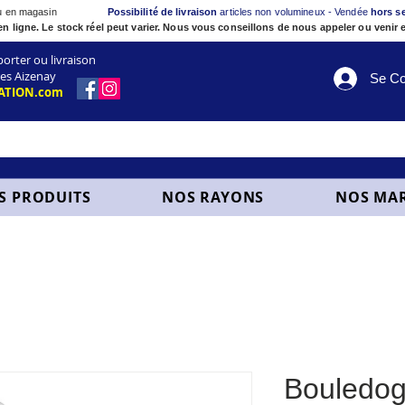
ou en magasin
Possibilité de livraison
articles non volumineux - Vendée
hors s
en ligne. Le stock réel peut varier. Nous vous conseillons de nous appeler ou venir e
ter ou livraison
es Aizenay
Se Co
ATION.com
S PRODUITS
NOS RAYONS
NOS MA
Bouledog