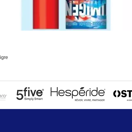
igre
Aperçu rapide