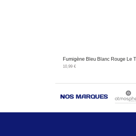
Fumigène Bleu Blanc Rouge Le T
Prix
10,99 €
N
OS MARQUES