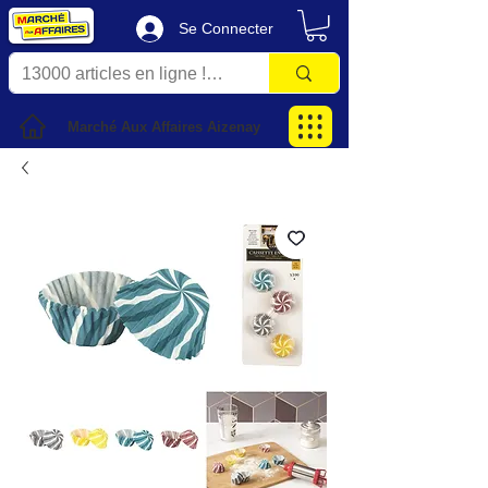
Se Connecter
Marché Aux Affaires Aizenay