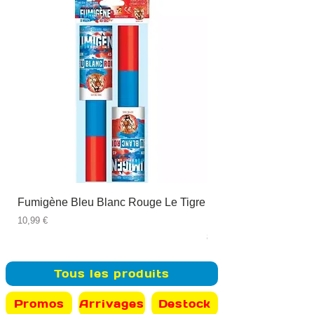
Fumigène Bleu Blanc Rouge Le Tigre
Fauteuil à dîner Viso
blanc
Prix
10,99 €
Prix
89,99 €
Tous les produits
Promos
Arrivages
Destock