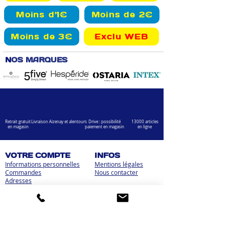
Moins d'1€
Moins de 2€
Moins de 3€
Exclu WEB
N
OS MARQUES
Retrait gratuit
Livraison Aizenay et alentours
Drive : possibilité
13000 articles
en magasin
paiement en magasin
en ligne
VOTRE COMPTE
INFOS
Informations personnelles
Mentions légales
Commandes
Nous contacter
Adress
es
Bombes de peinture
VOTRE MAGASIN
Marché Aux Affaires Aizenay (depuis 2014)
Adresse : Porte du Littoral 85190 Aizenay