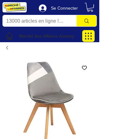
Se Connecter
Marché Aux Affaires Aizenay