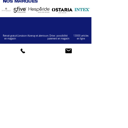
N
OS MARQUES
Retrait gratuit
Livraison Aizenay et alentours
Drive : possibilité
13000 articles
en magasin
paiement en magasin
en ligne
VOTRE COMPTE
INFOS
Informations personnelles
Mentions légales
Commandes
Nous contacter
Adress
es
Bombes de peinture
VOTRE MAGASIN
Marché Aux Affaires Aizenay (depuis 2014)
Adresse : Porte du Littoral 85190 Aizenay
Horaires : 9h30-12h30 / 14h00-19h00 (du lundi au
samedi)
AIDE
Mail :
chaignedav@hotmail.com
Téléphone :
02 51 48 11 12