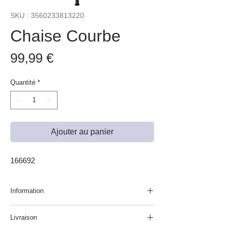
SKU : 3560233813220
Chaise Courbe
Prix
99,99 €
Quantité
*
Ajouter au panier
166692
Information
Nous consulter pour vérifier la disponibilité du
Livraison
produit