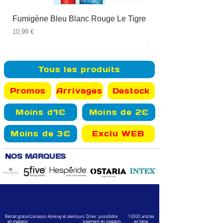
Fumigène Bleu Blanc Rouge Le Tigre
Fauteuil à dîner Viso
blanc
Prix
10,99 €
Prix
89,99 €
Tous les produits
Promos
Arrivages
Destock
Moins d'1€
Moins de 2€
Moins de 3€
Exclu WEB
N
OS MARQUES
Retrait gratuit
Livraison Aizenay et alentours
Drive : possibilité
13000 articles
en magasin
paiement en magasin
en ligne