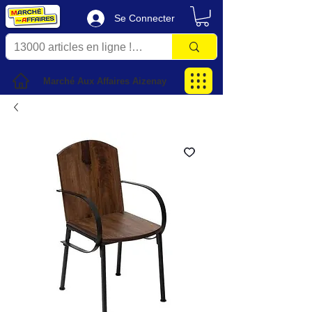
Se Connecter
Marché Aux Affaires Aizenay