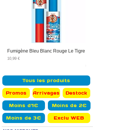
Fumigène Bleu Blanc Rouge Le Tigre
Fauteuil à dîner Viso
blanc
Prix
10,99 €
Prix
89,99 €
Tous les produits
Promos
Arrivages
Destock
Moins d'1€
Moins de 2€
Moins de 3€
Exclu WEB