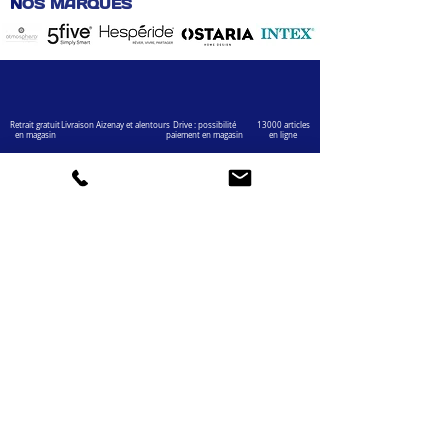
N
OS MARQUES
Retrait gratuit
Livraison Aizenay et alentours
Drive : possibilité
13000 articles
en magasin
paiement en magasin
en ligne
VOTRE COMPTE
INFOS
Informations personnelles
Mentions légales
Commandes
Nous contacter
Adress
es
Bombes de peinture
VOTRE MAGASIN
Marché Aux Affaires Aizenay (depuis 2014)
Adresse : Porte du Littoral 85190 Aizenay
Horaires : 9h30-12h30 / 14h00-19h00 (du lundi au
samedi)
AIDE
Mail :
chaignedav@hotmail.com
Téléphone :
02 51 48 11 12