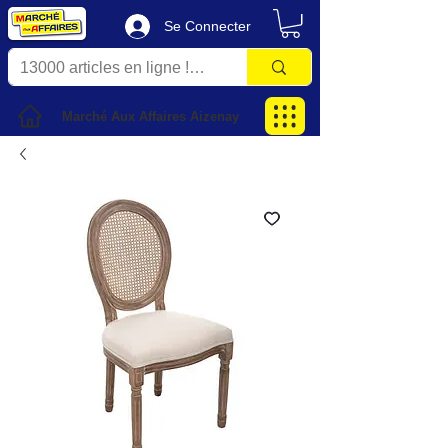
Se Connecter
Marché Aux Affaires Aizenay