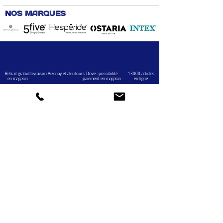
N
OS MARQUES
Retrait gratuit
Livraison Aizenay et alentours
Drive : possibilité
13000 articles
en magasin
paiement en magasin
en ligne
VOTRE COMPTE
INFOS
Informations personnelles
Mentions légales
Commandes
Nous contacter
Adress
es
Bombes de peinture
VOTRE MAGASIN
Marché Aux Affaires Aizenay (depuis 2014)
Adresse : Porte du Littoral 85190 Aizenay
Horaires : 9h30-12h30 / 14h00-19h00 (du lundi au
samedi)
AIDE
Mail :
chaignedav@hotmail.com