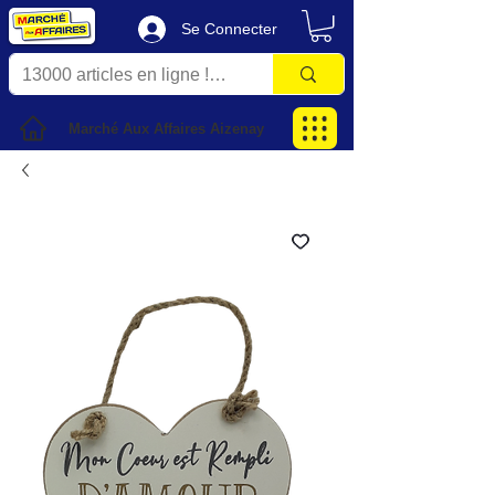
Se Connecter
Marché Aux Affaires Aizenay