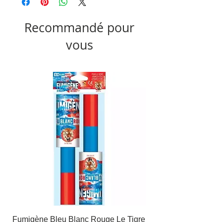
Recommandé pour
vous
Fumigène Bleu Blanc Rouge Le Tigre
Fauteuil à dîner Viso