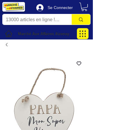
Se Connecter
Marché Aux Affaires Aizenay