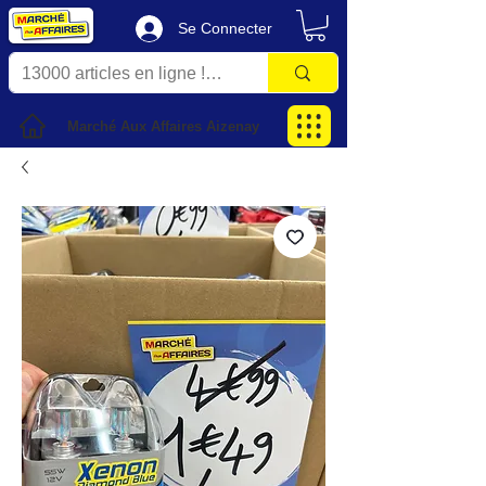
Se Connecter
Marché Aux Affaires Aizenay