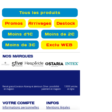
Tous les produits
Promos
Arrivages
Destock
Moins d'1€
Moins de 2€
Moins de 3€
Exclu WEB
N
OS MARQUES
Retrait gratuit
Livraison Aizenay et alentours
Drive : possibilité
13000 articles
en magasin
paiement en magasin
en ligne
VOTRE COMPTE
INFOS
Informations personnelles
Mentions légales
Commandes
Nous contacter