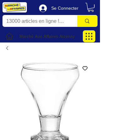
Se Connecter
Marché Aux Affaires Aizenay