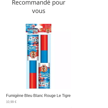
Recommandé pour
vous
Fumigène Bleu Blanc Rouge Le Tigre
Fauteuil à dîner Viso
blanc
Prix
10,99 €
Prix
89,99 €