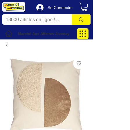
Se Connecter
Marché Aux Affaires Aizenay