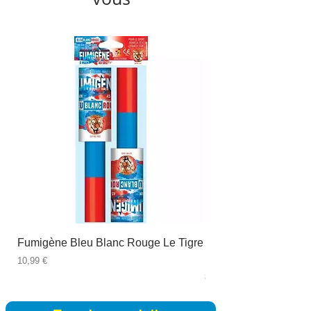
Fumigène Bleu Blanc Rouge Le Tigre
Fauteuil à dîner Viso
blanc
Prix
10,99 €
Prix
89,99 €