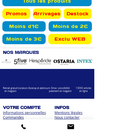
Tous les produits
Promos
Arrivages
Destock
Moins d'1€
Moins de 2€
Moins de 3€
Exclu WEB
N
OS MARQUES
Retrait gratuit
Livraison Aizenay et alentours
Drive : possibilité
13000 articles
en magasin
paiement en magasin
en ligne
VOTRE COMPTE
INFOS
Informations personnelles
Mentions légales
Commandes
Nous contacter
Adress
es
Bombes de peinture