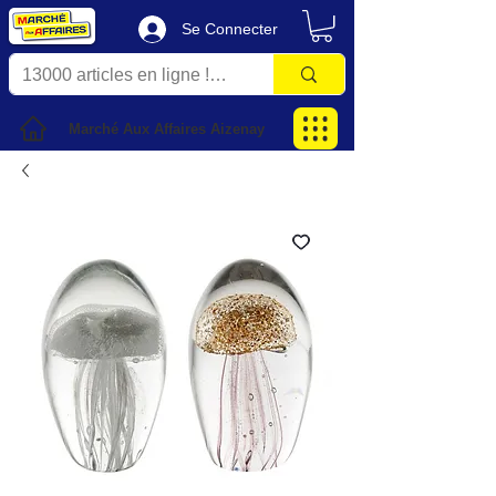
Se Connecter
Marché Aux Affaires Aizenay