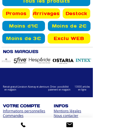
Tous les produits
Promos
Arrivages
Destock
Moins d'1€
Moins de 2€
Moins de 3€
Exclu WEB
N
OS MARQUES
Retrait gratuit
Livraison Aizenay et alentours
Drive : possibilité
13000 articles
en magasin
paiement en magasin
en ligne
VOTRE COMPTE
INFOS
Informations personnelles
Mentions légales
Commandes
Nous contacter
Adress
es
Bombes de peinture