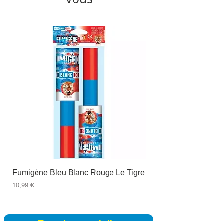
Fumigène Bleu Blanc Rouge Le Tigre
Fauteuil à dîner Viso
blanc
Prix
10,99 €
Prix
89,99 €