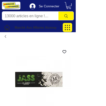
Se Connecter
Marché Aux Affaires Aizenay