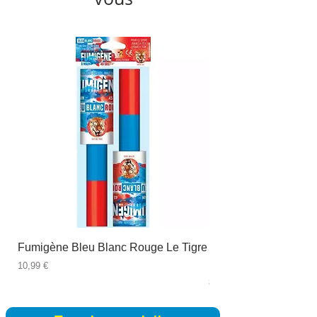
Fumigène Bleu Blanc Rouge Le Tigre
Fauteuil à dîner Viso
blanc
Prix
10,99 €
Prix
89,99 €