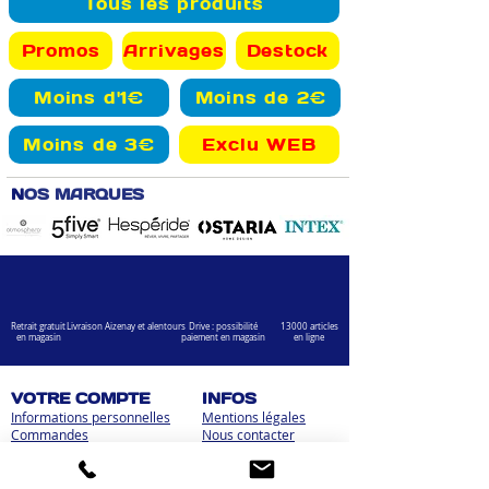
Tous les produits
Promos
Arrivages
Destock
Moins d'1€
Moins de 2€
Moins de 3€
Exclu WEB
N
OS MARQUES
Retrait gratuit
Livraison Aizenay et alentours
Drive : possibilité
13000 articles
en magasin
paiement en magasin
en ligne
VOTRE COMPTE
INFOS
Informations personnelles
Mentions légales
Commandes
Nous contacter
Adress
es
Bombes de peinture