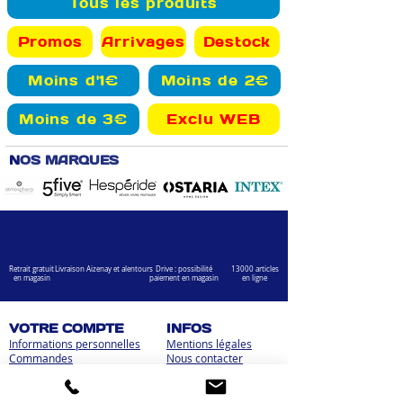
Tous les produits
Promos
Arrivages
Destock
Moins d'1€
Moins de 2€
Moins de 3€
Exclu WEB
N
OS MARQUES
Retrait gratuit
Livraison Aizenay et alentours
Drive : possibilité
13000 articles
en magasin
paiement en magasin
en ligne
VOTRE COMPTE
INFOS
Informations personnelles
Mentions légales
Commandes
Nous contacter
Adress
es
Bombes de peinture