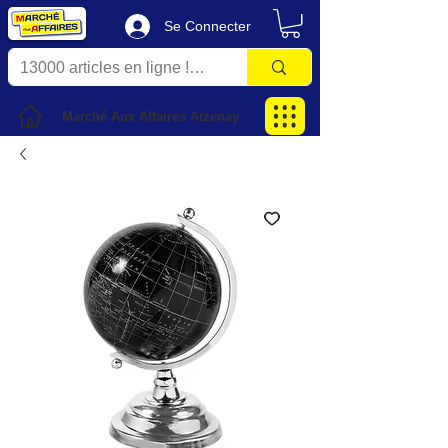
Se Connecter
Marché Aux Affaires Aizenay