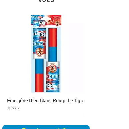
Fumigène Bleu Blanc Rouge Le Tigre
Fauteuil à dîner Viso
blanc
Prix
10,99 €
Prix
89,99 €