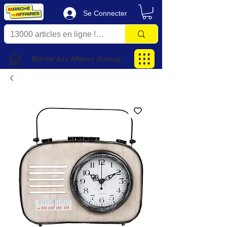
Se Connecter
Marché Aux Affaires Aizenay