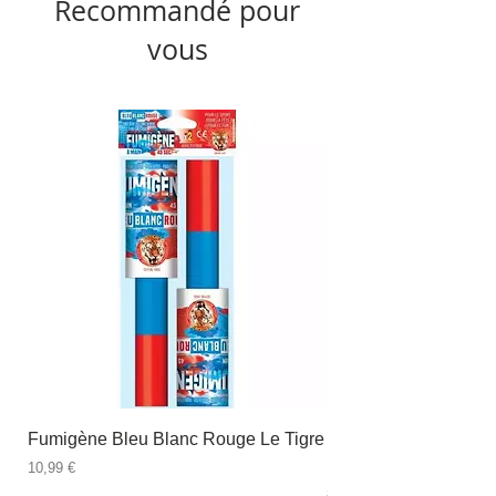
Recommandé pour
vous
Fumigène Bleu Blanc Rouge Le Tigre
Fauteuil à dîner Viso
blanc
Prix
10,99 €
Prix
89,99 €