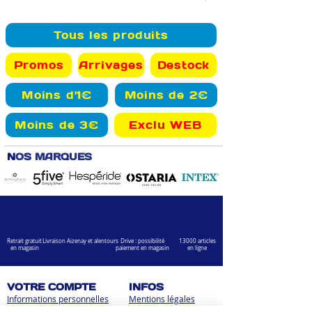
Tous les produits
Promos
Arrivages
Destock
Moins d'1€
Moins de 2€
Moins de 3€
Exclu WEB
N
OS MARQUES
Retrait gratuit
Livraison Aizenay et alentours
Drive : possibilité
13000 articles
en magasin
paiement en magasin
en ligne
VOTRE COMPTE
INFOS
Informations personnelles
Mentions légales
Commandes
Nous contacter