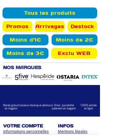
Tous les produits
Promos
Arrivages
Destock
Moins d'1€
Moins de 2€
Moins de 3€
Exclu WEB
N
OS MARQUES
Retrait gratuit
Livraison Aizenay et alentours
Drive : possibilité
13000 articles
en magasin
paiement en magasin
en ligne
VOTRE COMPTE
INFOS
Informations personnelles
Mentions légales
Commandes
Nous contacter