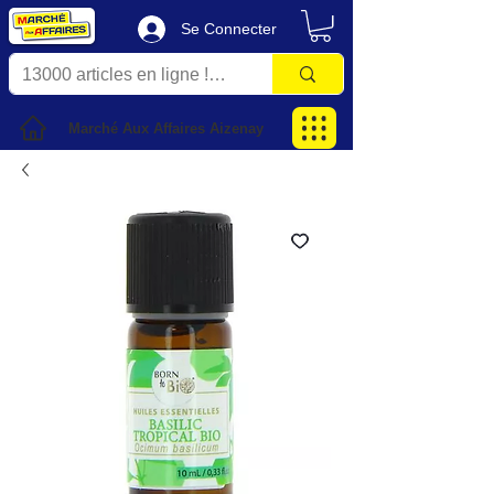
Se Connecter
Marché Aux Affaires Aizenay