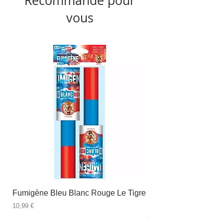
Recommandé pour
vous
Fumigène Bleu Blanc Rouge Le Tigre
Fauteuil à dîner Viso
blanc
Prix
10,99 €
Prix
89,99 €