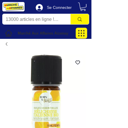
Se Connecter
Marché Aux Affaires Aizenay