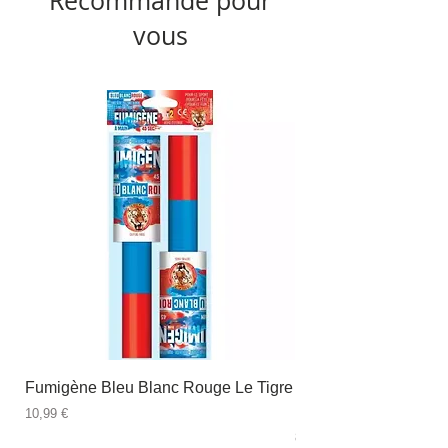
Recommandé pour
vous
Fumigène Bleu Blanc Rouge Le Tigre
Fauteuil à dîner Viso
blanc
Prix
10,99 €
Prix
89,99 €