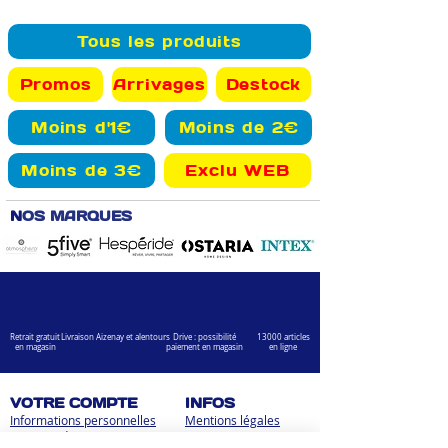
Tous les produits
Promos
Arrivages
Destock
Moins d'1€
Moins de 2€
Moins de 3€
Exclu WEB
N
OS MARQUES
Retrait gratuit
Livraison Aizenay et alentours
Drive : possibilité
13000 articles
en magasin
paiement en magasin
en ligne
VOTRE COMPTE
INFOS
Informations personnelles
Mentions légales
Commandes
Nous contacter