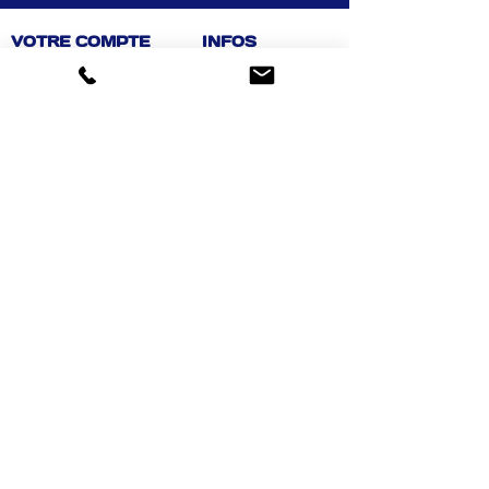
VOTRE COMPTE
INFOS
Informations personnelles
Mentions légales
Commandes
Nous contacter
Adress
es
Bombes de peinture
VOTRE MAGASIN
Marché Aux Affaires Aizenay (depuis 2014)
Adresse : Porte du Littoral 85190 Aizenay
Horaires : 9h30-12h30 / 14h00-19h00 (du lundi au
samedi)
AIDE
Mail :
chaignedav@hotmail.com
Téléphone :
02 51 48 11 12
4,3
459 avis
Achat facile, sécurisé
Suivez-nous