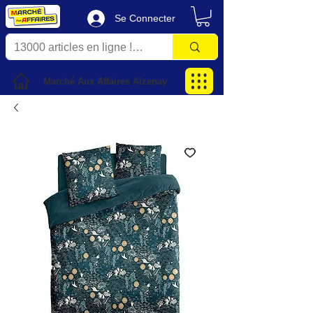
Se Connecter
Marché Aux Affaires Aizenay