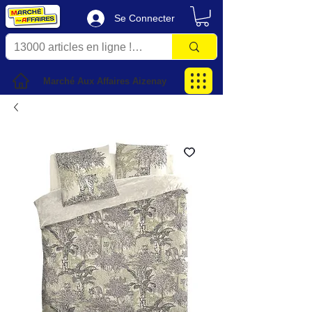
Se Connecter
Marché Aux Affaires Aizenay