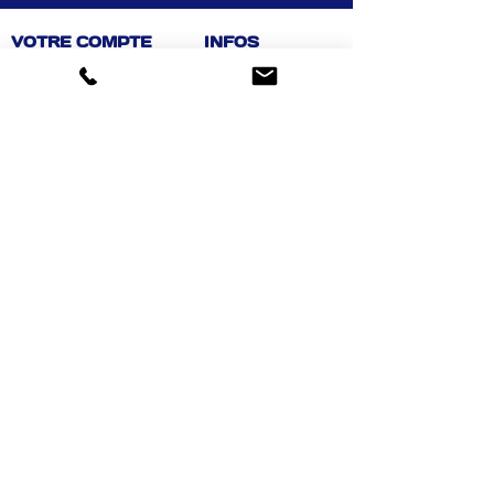
VOTRE COMPTE
INFOS
Informations personnelles
Mentions légales
Commandes
Nous contacter
Adress
es
Bombes de peinture
VOTRE MAGASIN
Marché Aux Affaires Aizenay (depuis 2014)
Adresse : Porte du Littoral 85190 Aizenay
Horaires : 9h30-12h30 / 14h00-19h00 (du lundi au
samedi)
AIDE
Mail :
chaignedav@hotmail.com
Téléphone :
02 51 48 11 12
4,3
459 avis
Achat facile, sécurisé
Suivez-nous