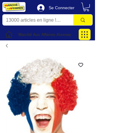
Se Connecter
Marché Aux Affaires Aizenay