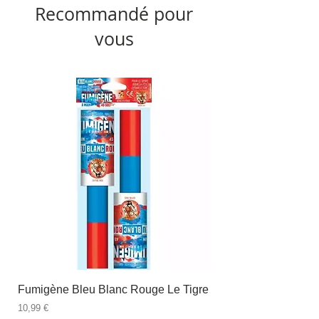
Recommandé pour
vous
Fumigène Bleu Blanc Rouge Le Tigre
Fauteuil à dîner Viso
blanc
Prix
10,99 €