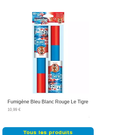
Fumigène Bleu Blanc Rouge Le Tigre
Fauteuil à dîner Viso
blanc
Prix
10,99 €
Prix
89,99 €
Tous les produits