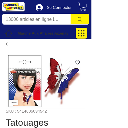
Se Connecter
Marché Aux Affaires Aizenay
SKU : 5414635094542
Tatouages