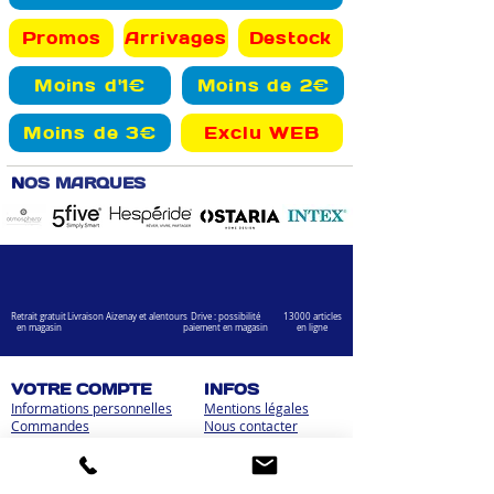
Promos
Arrivages
Destock
Moins d'1€
Moins de 2€
Moins de 3€
Exclu WEB
N
OS MARQUES
Retrait gratuit
Livraison Aizenay et alentours
Drive : possibilité
13000 articles
en magasin
paiement en magasin
en ligne
VOTRE COMPTE
INFOS
Informations personnelles
Mentions légales
Commandes
Nous contacter
Adress
es
Bombes de peinture