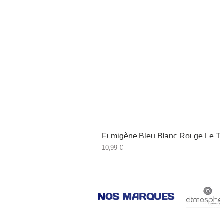
Fumigène Bleu Blanc Rouge Le T
Prix
10,99 €
N
OS MARQUES