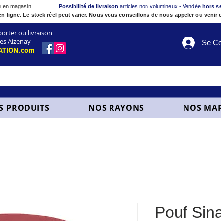
ou en magasin
Possibilité de livraison
articles non volumineux - Vendée
hors s
en ligne. Le stock réel peut varier. Nous vous conseillons de nous appeler ou venir e
ter ou livraison
es Aizenay
Se Co
ATION.com
S PRODUITS
NOS RAYONS
NOS MA
Pouf Sina