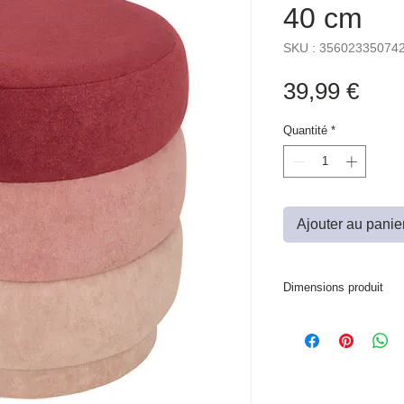
40 cm
SKU : 35602335074
Prix
39,99 €
Quantité
*
Ajouter au panie
Dimensions produit
D. 37,5 x H. 40 cm