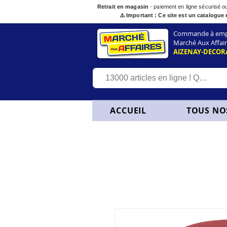
Retrait en magasin
- paiement en ligne sécurisé 
⚠️ Important : Ce site est un catalogue 
Commande à empor
Marché Aux Affair
AIZENAY-DECOR
ACCUEIL
TOUS NO