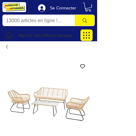
Se Connecter
Marché Aux Affaires Aizenay